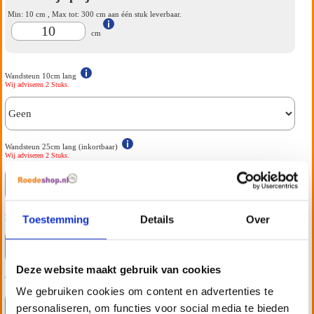
Min:
10
cm , Max tot:
300
cm aan één stuk leverbaar.
cm
Wandsteun 10cm lang
Wij adviseren 2 Stuks.
Wandsteun 25cm lang (inkortbaar)
Wij adviseren 2 Stuks.
Eindknoppen
Toestemming
Details
Over
Deze website maakt gebruik van cookies
Wandrozet
We gebruiken cookies om content en advertenties te
personaliseren, om functies voor social media te bieden