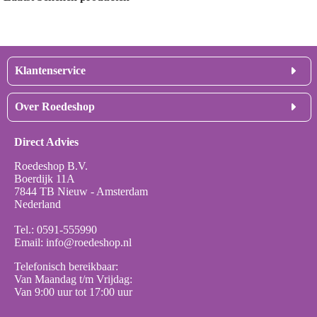
Klantenservice
Levertijden
Over Roedeshop
Verzenden & Bezorging
Retourneren & Service
Interrails
Bestelling plaatsen
Direct Advies
Ons assortiment
Betaalmogelijkheden
Nieuws
Onze bedrijfsgegevens
Roedeshop B.V.
Werken bij Roedeshop
Privacy statement
Boerdijk 11A
Algemene voorwaarden
7844 TB Nieuw - Amsterdam
Gordijnrails
Nederland
Elektrische gordijnrails
Houten Jaloezieën
Tel.:
0591-555990
Email:
info@roedeshop.nl
Telefonisch bereikbaar:
Van Maandag t/m Vrijdag:
Van 9:00 uur tot 17:00 uur