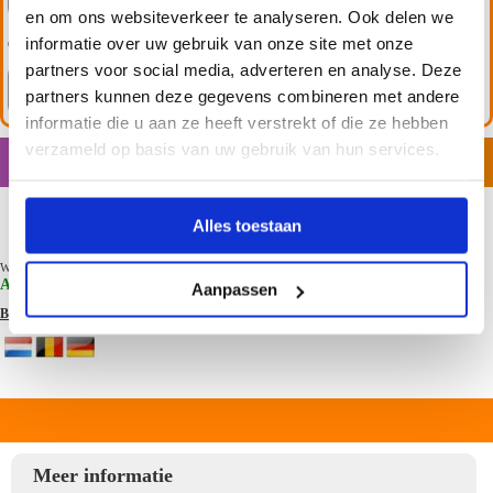
en om ons websiteverkeer te analyseren. Ook delen we
informatie over uw gebruik van onze site met onze
Gordijnringen
partners voor social media, adverteren en analyse. Deze
partners kunnen deze gegevens combineren met andere
informatie die u aan ze heeft verstrekt of die ze hebben
verzameld op basis van uw gebruik van hun services.
Aantal:
Totaal:
€
2.50
In winkelwagen
Alles toestaan
Woensdag 26
Wanneer u vandaag bestelt voor 16.00 uur dan ontvangt u het product
Augustus 2026
in huis , of kies uw gewenste bezorgdag.
Aanpassen
Bezorginformatie
Meer informatie