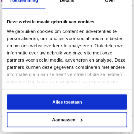
Toestemming
Details
Over
Railroede Don Marcos Mat Zwart 20mm
Deze website maakt gebruik van cookies
GR
th
bij
We gebruiken cookies om content en advertenties te
bes
Bes
bo
personaliseren, om functies voor social media te bieden
GR
€
Kle
75
en om ons websiteverkeer te analyseren. Ook delen we
!
Bo
informatie over uw gebruik van onze site met onze
zij
Mo
partners voor social media, adverteren en analyse. Deze
Vó
partners kunnen deze gegevens combineren met andere
16
uu
informatie die u aan ze heeft verstrekt of die ze hebben
bes
Ge
Mo
verzameld op basis van uw gebruik van hun services.
vo
ge
Wa
Go
-
25.
Alles toestaan
Aanpassen
Railroede Don Marcos Wit 20mm