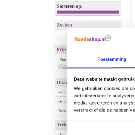
Sorteren op:
Zoeken
Prijs
Toestemming
Prijs:
€ 0 tot € 26
Deze website maakt gebruik
Dikte van Gordijnroede
We gebruiken cookies om cont
Gordijnroede 28mm
(8)
websiteverkeer te analyseren
Gordijnroede 30mm
media, adverteren en analys
verstrekt of die ze hebben v
Gordijnroede 35mm
(6)
Trekstangen
Hout