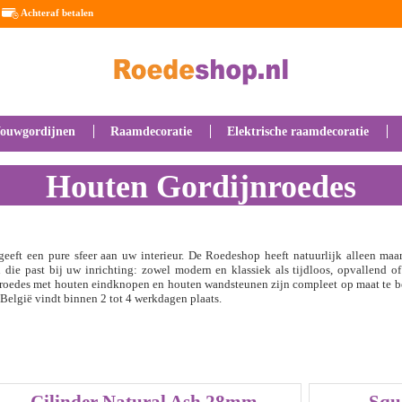
Achteraf betalen
ouwgordijnen
Raamdecoratie
Elektrische raamdecoratie
Houten Gordijnroedes
geeft een pure sfeer aan uw interieur. De Roedeshop heeft natuurlijk alleen maar
 die past bij uw inrichting: zowel modern en klassiek als tijdloos, opvallend o
 roedes met houten eindknopen en houten wandsteunen zijn compleet op maat te be
 België vindt binnen 2 tot 4 werkdagen plaats.