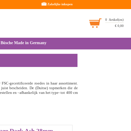
Zakelijke inkopen
0
Artikel(en)
€
0,00
Büsche Made in Germany
 FSC-gecertificeerde roedes in haar assortiment.
f juist bescheiden. De (Duitse) topmerken die de
stellen en –afhankelijk van het type- tot 400 cm