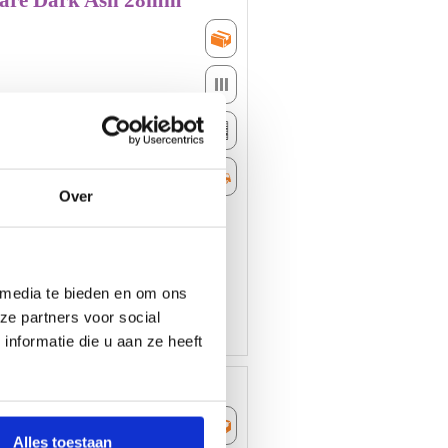
are Dark Ash 28mm
GRATIS
thusibezorgd
bij
bestelling
Bestel
boven
GRATIS
€
Kleurstaal
75,-
!
Nieuw!
bekijk
de
Video
Vóór
16.00
Over
uur
besteld
a.s.
vrijdag
geleverd
-
 media te bieden en om ons
ze partners voor social
nformatie die u aan ze heeft
ol Naturel 28mm
GRATIS
thusibezorgd
Alles toestaan
bij