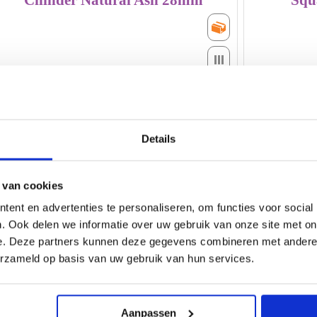
Cilinder Natural Ash 28mm
Squ
GRATIS
thusibezorgd
bij
bestelling
Bestel
boven
GRATIS
€
Kleurstaal
75,-
!
Nieuw!
bekijk
de
Video
Vóór
16.00
Details
uur
besteld
a.s.
vrijdag
geleverd
 van cookies
-
ent en advertenties te personaliseren, om functies voor social
25.
25.
. Ook delen we informatie over uw gebruik van onze site met on
e. Deze partners kunnen deze gegevens combineren met andere i
erzameld op basis van uw gebruik van hun services.
Houtschroef
B
GRATIS
thusibezorgd
Aanpassen
bij