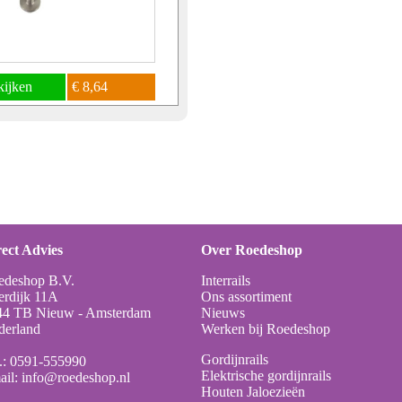
kijken
€ 8,64
ect Advies
Over Roedeshop
edeshop B.V.
Interrails
erdijk 11A
Ons assortiment
44 TB Nieuw - Amsterdam
Nieuws
derland
Werken bij Roedeshop
Gordijnrails
.:
0591-555990
Elektrische gordijnrails
ail:
info@roedeshop.nl
Houten Jaloezieën