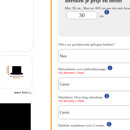
Bereken je prijs en bestel
Min:
30
cm , Max tot:
600
cm aan één stuk lever
cm
Wilt u uw gordijnroede gebogen hebben?
Plafondsteun voor plafondmontage
Wij adviseren 2 Stuks.
meer foto's...
Wandsteun 24cm lang inkortbaar
Wij adviseren 2 Stuks.
Dubbele wandsteun voor 2 roedes.