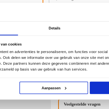
Aantal:
Tot
Details
 van cookies
ent en advertenties te personaliseren, om functies voor social
Ma
Wanneer u vandaag bestelt dan ontvangt u het product
gewenste bezorgdag.
. Ook delen we informatie over uw gebruik van onze site met on
Bezorginformatie
e. Deze partners kunnen deze gegevens combineren met andere i
erzameld op basis van uw gebruik van hun services.
meer video's...
Aanpassen
Veelgestelde vragen