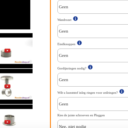
Wandrozet
Eindknoppen
Gordijnringen nodig?
Wilt u kunststof inleg ringen voor zeilringen?
Kies de juiste schroeven en Pluggen