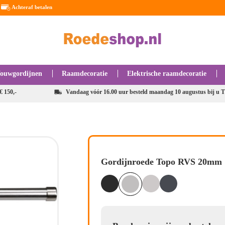
Achteraf betalen
ouwgordijnen
Raamdecoratie
Elektrische raamdecoratie
€ 150,-
Vandaag vóór 16.00 uur besteld maandag 10 augustus bij u T
Gordijnroede Topo RVS 20mm