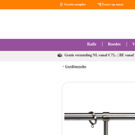
Gratis samples
Exact op maat
Rails
Roedes
V
Gratis verzending NL vanaf € 75,- | BE vanaf 
<
Gordijnroedes