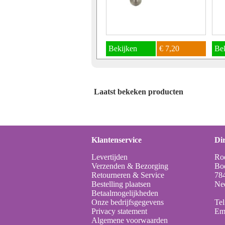
Bekijken
€ 7,20
Be
Laatst bekeken producten
Klantenservice
Dir
Levertijden
Ro
Verzenden & Bezorging
Bo
Retourneren & Service
78
Bestelling plaatsen
Ne
Betaalmogelijkheden
Onze bedrijfsgegevens
Tel
Privacy statement
Em
Algemene voorwaarden