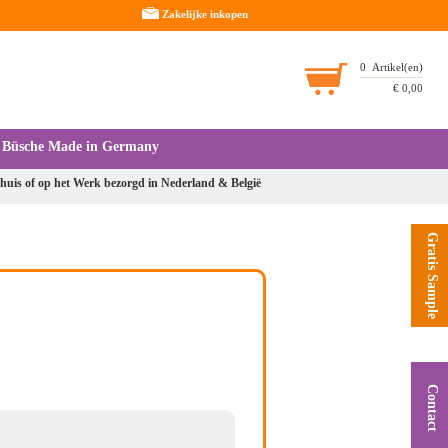
Zakelijke inkopen
0
Artikel(en)
€
0,00
Büsche Made in Germany
huis of op het Werk bezorgd in Nederland & België
Gratis Sample
Contact