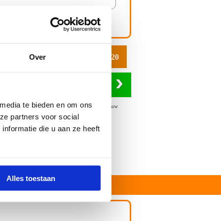
aal:
€
Over
7.20
In winkelwagen
 media te bieden en om ons
andag 10 Augustus 2026
in huis , of kies uw
ze partners voor social
nformatie die u aan ze heeft
Alles toestaan