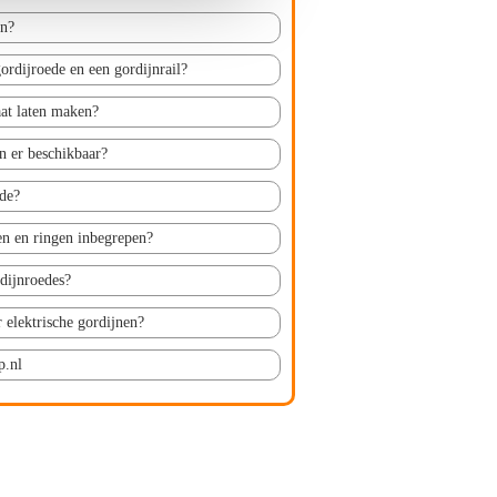
en?
gordijroede en een gordijnrail?
at laten maken?
n er beschikbaar?
de?
nen en ringen inbegrepen?
dijnroedes?
r elektrische gordijnen?
p.nl