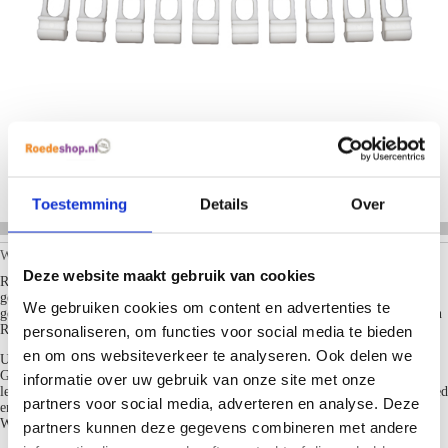
Toestemming
Details
Over
Woensdag 08 Juli 2026
Deze website maakt gebruik van cookies
Roedeshop.nl heeft zojuist de volgende produkten verkocht om je op maat
gemaakte gordijnen op te hangen aan een gordijnrails of Roede, deze
We gebruiken cookies om content en advertenties te
gordijnrail op maat geleverd in Rotterdam: Nu ook elektrische Gordijnrails en
personaliseren, om functies voor social media te bieden
Railroedes leverbaar.
en om ons websiteverkeer te analyseren. Ook delen we
U-Rail Gordijnrails Wit met lengte 516.00 cm.
Gordijnrails U-Rail in helder Wit, deze aluminium gordijnrails profiel is
informatie over uw gebruik van onze site met onze
leverbaar tot 700cm aan een stuk. deze gordijnrails is 14mm hoog 20mm breed
partners voor social media, adverteren en analyse. Deze
en heeft geruisloze glijders en is geschikt voor middel tot zware gordijnen en
Wave gordijnen.. (
)
Lees meer...
partners kunnen deze gegevens combineren met andere