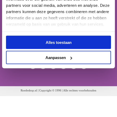
Tel.:
0591-555990
partners voor social media, adverteren en analyse. Deze
Email:
info@roedeshop.nl
partners kunnen deze gegevens combineren met andere
Telefonisch bereikbaar:
informatie die u aan ze heeft verstrekt of die ze hebben
Van Maandag t/m Vrijdag:
verzameld op basis van uw gebruik van hun services.
Van 9:00 uur tot 17:00 uur
Alles toestaan
Volg ons op social media!
Aanpassen
Roedeshop.nl | Copyright © 1996 | Alle rechten voorbehouden