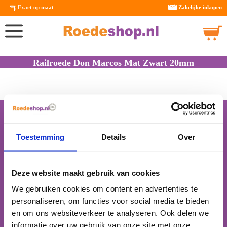
Exact op maat
Zakelijke inkopen
Railroede Don Marcos Mat Zwart 20mm
Klantenservice
Levertijden
Toestemming
Details
Over
Over Roedeshop
Verzenden & Bezorging
Retourneren & Service
Interrails
Bestelling plaatsen
Direct Advies
Ons assortiment
Betaalmogelijkheden
Deze website maakt gebruik van cookies
Nieuws
Onze bedrijfsgegevens
Roedeshop B.V.
Werken bij Roedeshop
We gebruiken cookies om content en advertenties te
Privacy statement
Boerdijk 11A
Algemene voorwaarden
personaliseren, om functies voor social media te bieden
7844 TB Nieuw - Amsterdam
Gordijnrails
en om ons websiteverkeer te analyseren. Ook delen we
Nederland
Elektrische gordijnrails
Houten Jaloezieën
informatie over uw gebruik van onze site met onze