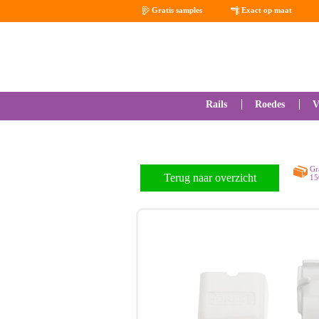
Gratis samples
Exact op maat
Rails
Roedes
V
Gr
Terug naar overzicht
15