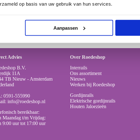
erzameld op basis van uw gebruik van hun services.
ijs:
€
1.99
Toevoegen
Aanpassen
ect Advies
Over Roedeshop
edeshop B.V.
Interrails
erdijk 11A
Ons assortiment
44 TB Nieuw - Amsterdam
Nieuws
derland
Werken bij Roedeshop
Gordijnrails
.:
0591-555990
Elektrische gordijnrails
ail:
info@roedeshop.nl
Houten Jaloezieën
efonisch bereikbaar:
 Maandag t/m Vrijdag:
 9:00 uur tot 17:00 uur