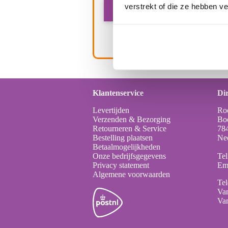
verstrekt of die ze hebben v
Aantal:
Pr
Klantenservice
Dir
Levertijden
Ro
Verzenden & Bezorging
Bo
Retourneren & Service
78
Bestelling plaatsen
Ne
Betaalmogelijkheden
Onze bedrijfsgegevens
Tel
Privacy statement
Em
Algemene voorwaarden
Tel
Van
Van