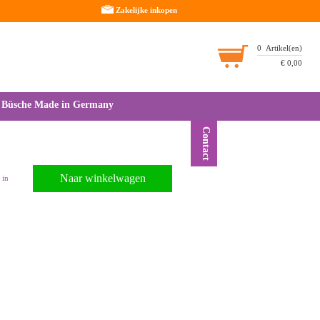
Zakelijke inkopen
0
Artikel(en)
€
0,00
Büsche Made in Germany
Contact
Naar winkelwagen
 in