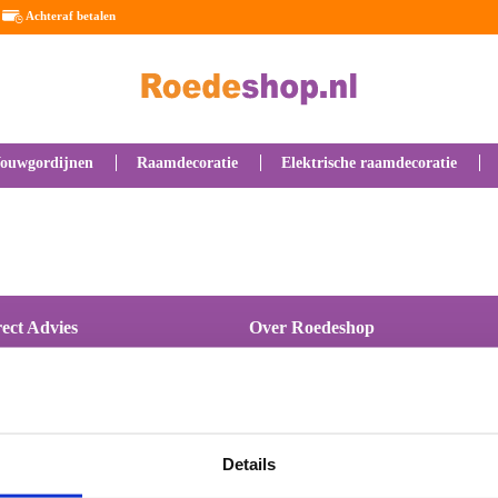
Achteraf betalen
ouwgordijnen
Raamdecoratie
Elektrische raamdecoratie
ect Advies
Over Roedeshop
edeshop B.V.
Interrails
erdijk 11A
Ons assortiment
44 TB Nieuw - Amsterdam
Nieuws
derland
Werken bij Roedeshop
Gordijnrails
Details
.:
0591-555990
Elektrische gordijnrails
ail:
info@roedeshop.nl