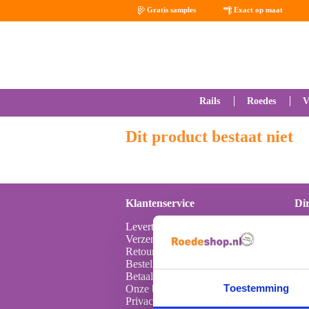
Gratis samples
Exact op maat
Rails
Roedes
V
Dit product bestaat niet
Klantenservice
Dir
Levertijden
Ro
Verzenden & Bezorging
Bo
Retourneren & Service
78
Bestelling plaatsen
Ne
Betaalmogelijkheden
Toestemming
Onze bedrijfsgegevens
Tel
Privacy statement
Em