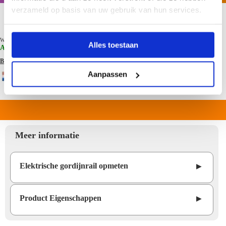
verzameld op basis van uw gebruik van hun services.
In winkelwagen
Dinsdag 11
Wanneer u vandaag bestelt voor 16.00 uur dan ontvangt u het product
Alles toestaan
Augustus 2026
in huis , of kies uw gewenste bezorgdag.
Bezorginformatie
Aanpassen
Meer informatie
Elektrische gordijnrail opmeten
▶
Product Eigenschappen
▶