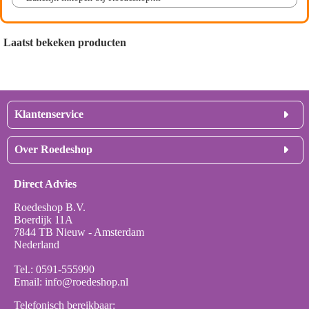
Laatst bekeken producten
Klantenservice
Levertijden
Over Roedeshop
Verzenden & Bezorging
Retourneren & Service
Interrails
Bestelling plaatsen
Direct Advies
Ons assortiment
Betaalmogelijkheden
Nieuws
Onze bedrijfsgegevens
Roedeshop B.V.
Werken bij Roedeshop
Privacy statement
Boerdijk 11A
Algemene voorwaarden
7844 TB Nieuw - Amsterdam
Gordijnrails
Nederland
Elektrische gordijnrails
Houten Jaloezieën
Tel.:
0591-555990
Email:
info@roedeshop.nl
Telefonisch bereikbaar: