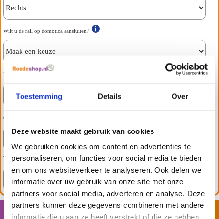
Wilt u de rail op domotica aansluiten?
Forest afstandsbediening
Toestemming
Details
Over
Originele schroeven en pluggen nodig?
Deze website maakt gebruik van cookies
We gebruiken cookies om content en advertenties te
personaliseren, om functies voor social media te bieden
Wilt u ook de juiste maat Beton boor erbij?
en om ons websiteverkeer te analyseren. Ook delen we
informatie over uw gebruik van onze site met onze
partners voor social media, adverteren en analyse. Deze
partners kunnen deze gegevens combineren met andere
Aantal:
Totaal:
€
534.85
informatie die u aan ze heeft verstrekt of die ze hebben